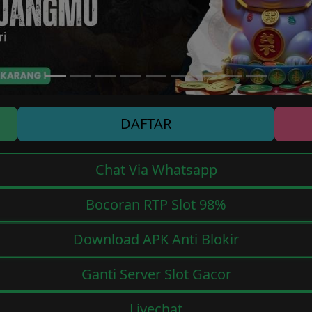
DAFTAR
Chat Via Whatsapp
Bocoran RTP Slot 98%
Download APK Anti Blokir
Ganti Server Slot Gacor
Livechat