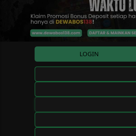
LOGIN