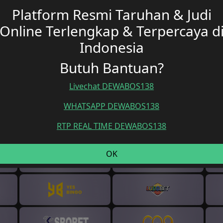
Platform Resmi Taruhan & Judi
Online Terlengkap & Terpercaya d
Indonesia
Provider Kami
Butuh Bantuan?
Livechat DEWABOS138
WHATSAPP DEWABOS138
RTP REAL TIME DEWABOS138
OK