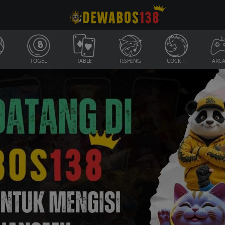
T
TOGEL
TABLE
FISHING
COCK F.
ARC