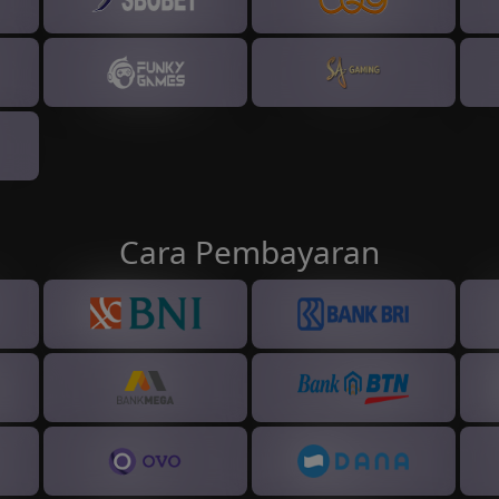
Cara Pembayaran