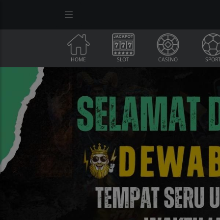
HOME
SLOT
CASINO
SPOR